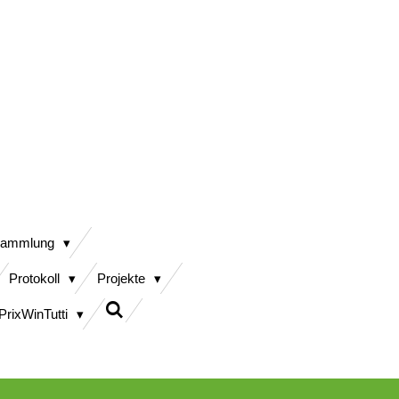
sammlung
Protokoll
Projekte
PrixWinTutti